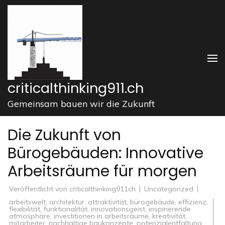
Zum
Inhalt
springen
(Enter
drücken)
criticalthinking911.ch
Gemeinsam bauen wir die Zukunft
Die Zukunft von
Bürogebäuden: Innovative
Arbeitsräume für morgen
Veröffentlicht von
criticalthinking911ch
Uncategorized
arbeitswelt
,
architektur
,
attraktivität
,
bürogebäude
,
effizienz
,
flexibilität
,
funktionalität
,
innovationsgeist
,
inspirierende
atmosphäre
,
investitionen in arbeitsräume
,
kreativität
,
mitarbeiter
,
nachhaltige baukonzepte
,
potenzialentfaltung
,