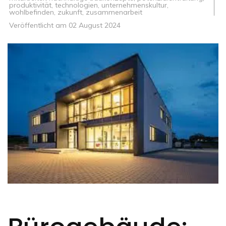
produktivität
,
technologien
,
unternehmenskultur
,
wohlbefinden
,
zukunft
,
zusammenarbeit
Veröffentlicht am
02 August 2024