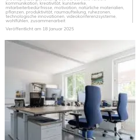
kommunikation
,
kreativität
,
kunstwerke
,
mitarbeiterbedürfnisse
,
motivation
,
natürliche materialien
,
pflanzen
,
produktivität
,
raumaufteilung
,
ruhezonen
,
technologische innovationen
,
videokonferenzsysteme
,
wohlfühlen
,
zusammenarbeit
Veröffentlicht am
18 Januar 2025