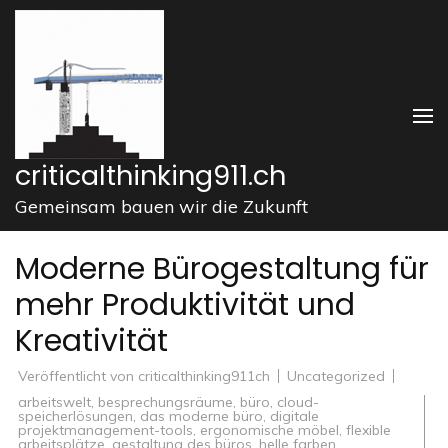
Zum
Inhalt
springen
(Enter
drücken)
criticalthinking911.ch
Gemeinsam bauen wir die Zukunft
Moderne Bürogestaltung für
mehr Produktivität und
Kreativität
Veröffentlicht von
criticalthinking911ch
Uncategorized
arbeitswelt
,
besprechungsräume
,
büro
,
cloud-
speicherlösungen
,
das moderne büro
,
digitale
projektmanagement-tools
,
ergonomische möbel
,
flexible
arbeitsplätze
,
gestaltung des büros
,
helle farben
,