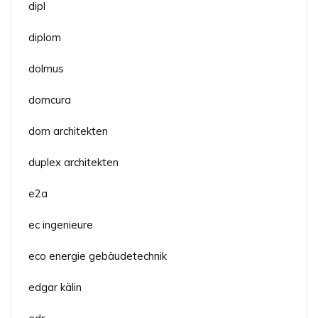
dipl
diplom
dolmus
domcura
dorn architekten
duplex architekten
e2a
ec ingenieure
eco energie gebäudetechnik
edgar kälin