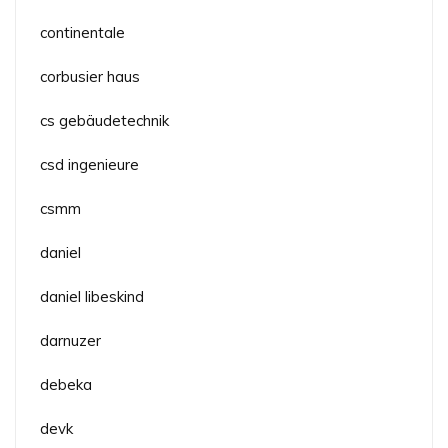
continentale
corbusier haus
cs gebäudetechnik
csd ingenieure
csmm
daniel
daniel libeskind
darnuzer
debeka
devk