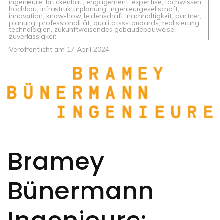
ingenieure
,
brückenbau
,
engagement
,
expertise
,
fachwissen
,
hochbau
,
infrastrukturplanung
,
ingenieurgesellschaft
,
innovation
,
know-how
,
leidenschaft
,
nachhaltigkeit
,
partner
,
planung
,
professionalität
,
qualitätssstandards
,
realisierung
,
technologien
,
zukunftweisendes gebäudebauweise
,
zuverlässigkeit
Veröffentlicht am
17 April 2024
Bramey
Bünermann