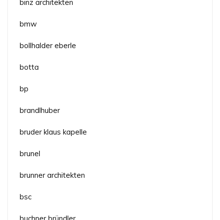
binz architekten
bmw
bollhalder eberle
botta
bp
brandlhuber
bruder klaus kapelle
brunel
brunner architekten
bsc
buchner bründler