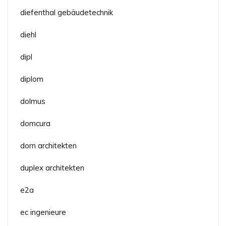
diefenthal gebäudetechnik
diehl
dipl
diplom
dolmus
domcura
dorn architekten
duplex architekten
e2a
ec ingenieure