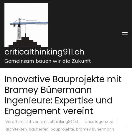
Zum
Inhalt
springen
(Enter
drücken)
criticalthinking911.ch
Gemeinsam bauen wir die Zukunft
Innovative Bauprojekte mit
Bramey Bünermann
Ingenieure: Expertise und
Engagement vereint
Veröffentlicht von
criticalthinking911ch
Uncategorized
architekten
,
bauherren
,
bauprojekte
,
bramey bünermann