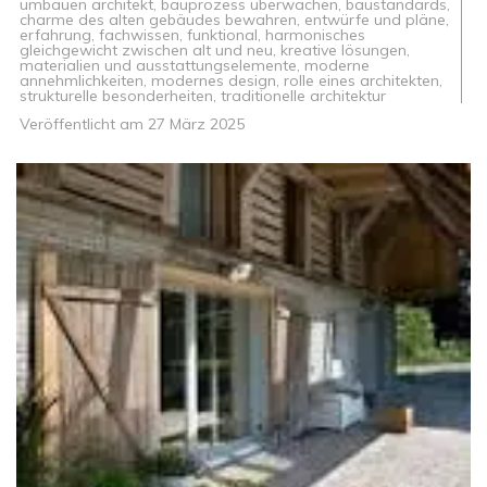
umbauen architekt
,
bauprozess überwachen
,
baustandards
,
charme des alten gebäudes bewahren
,
entwürfe und pläne
,
erfahrung
,
fachwissen
,
funktional
,
harmonisches
gleichgewicht zwischen alt und neu
,
kreative lösungen
,
materialien und ausstattungselemente
,
moderne
annehmlichkeiten
,
modernes design
,
rolle eines architekten
,
strukturelle besonderheiten
,
traditionelle architektur
Veröffentlicht am
27 März 2025