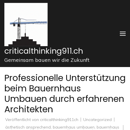
Zum
Inhalt
springen
(Enter
drücken)
criticalthinking911.ch
Gemeinsam bauen wir die Zukunft
Professionelle Unterstützung
beim Bauernhaus
Umbauen durch erfahrenen
Architekten
Veröffentlicht von
criticalthinking911ch
Uncategorized
ästhetisch ansprechend
,
bauernhaus umbauen
,
bauernhaus