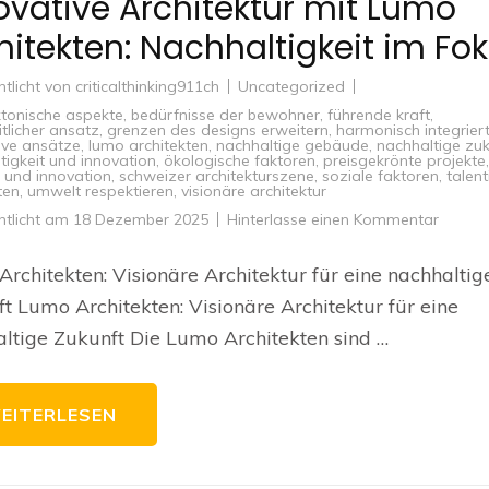
ovative Architektur mit Lumo
hitekten: Nachhaltigkeit im Fo
ntlicht von
criticalthinking911ch
Uncategorized
ktonische aspekte
,
bedürfnisse der bewohner
,
führende kraft
,
tlicher ansatz
,
grenzen des designs erweitern
,
harmonisch integrier
ive ansätze
,
lumo architekten
,
nachhaltige gebäude
,
nachhaltige zuk
tigkeit und innovation
,
ökologische faktoren
,
preisgekrönte projekte
,
t und innovation
,
schweizer architekturszene
,
soziale faktoren
,
talent
ten
,
umwelt respektieren
,
visionäre architektur
zu
ntlicht am
18 Dezember 2025
Hinterlasse einen Kommentar
Innovat
Archite
mit
rchitekten: Visionäre Architektur für eine nachhaltig
Lumo
Archite
t Lumo Architekten: Visionäre Architektur für eine
Nachhal
im
ltige Zukunft Die Lumo Architekten sind …
Fokus
EITERLESEN