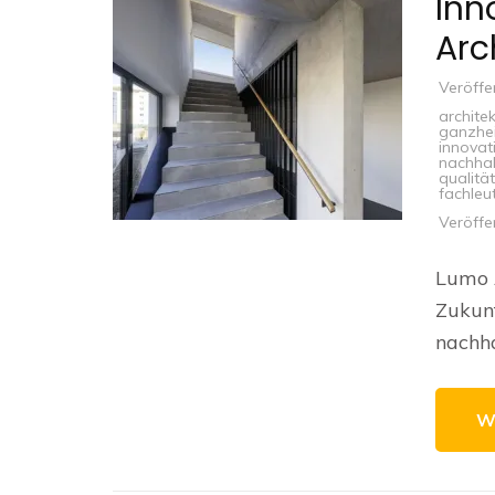
Inn
Arc
Veröffe
archite
ganzhei
innovat
nachhal
qualitä
fachleu
Veröffe
Lumo A
Zukunf
nachha
W