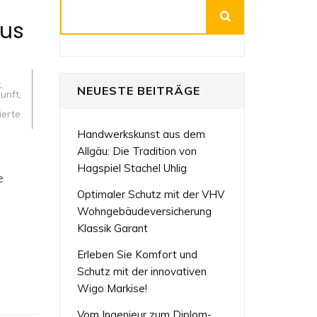
Suchen
kus
t
,
NEUESTE BEITRÄGE
unft
,
ierte
Handwerkskunst aus dem
Allgäu: Die Tradition von
ive
ktur
Hagspiel Stachel Uhlig
e
kten:
Optimaler Schutz mit der VHV
tigkeit
Wohngebäudeversicherung
Klassik Garant
Erleben Sie Komfort und
Schutz mit der innovativen
Wigo Markise!
Vom Ingenieur zum Diplom-