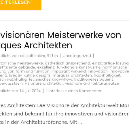
EITERLESEN
 visionären Meisterwerke von
ques Architekten
ntlicht von
criticalthinking911ch
Uncategorized
ktonische meisterwerke
,
ästhetisch ansprechend
,
einzigartige lösun
effiziente gebäude
,
exzellenz
,
funktionale kunstwerke
,
harmonische
ung von form und funktion
,
imposant wirkend
,
innovation
,
innovative
rend
,
kreativ
,
kühne designs
,
marques architekten
,
nachhaltigkeit
,
sch nachhaltig
,
technisches know-how
,
traditionelles bauens
,
bewusstsein
,
visionäre architektur
,
visionäre architekturansätze
zu
ntlicht am
14 Juli 2024
Hinterlasse einen Kommentar
Die
visionären
Meisterwerke
s Architekten: Die Visionäre der Architekturwelt Ma
von
Marques
ekten sind bekannt für ihre innovativen und visionäre
Architekten
e in der Architekturbranche. Mit …