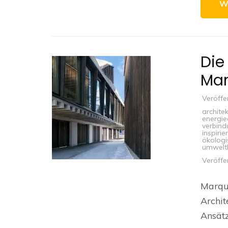
W
Die
Mar
Veröffe
archite
energie
verbind
inspirie
ökologi
umwelt
Veröffe
Marque
Archit
Ansätz