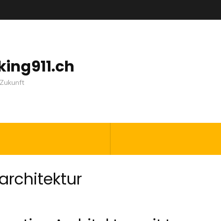
nking911.ch
Zukunft
architektur