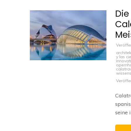
Die
Cal
Mei
Veröffe
architek
y las ci
innovat
opernh
calatra
wissen
Veröffe
Calatr
spanis
seine 