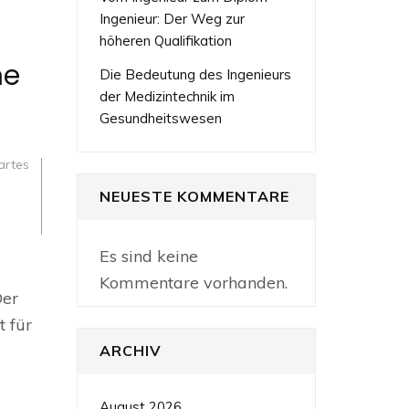
Ingenieur: Der Weg zur
höheren Qualifikation
ne
Die Bedeutung des Ingenieurs
der Medizintechnik im
Gesundheitswesen
artes
NEUESTE KOMMENTARE
Es sind keine
en
Kommentare vorhanden.
Der
ekten
ava:
t für
age
ARCHIV
rwerke
August 2026