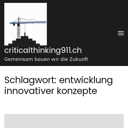
Zum
Inhalt
springen
(Enter
drücken)
criticalthinking911.ch
Gemeinsam bauen wir die Zukunft
Schlagwort:
entwicklung
innovativer konzepte