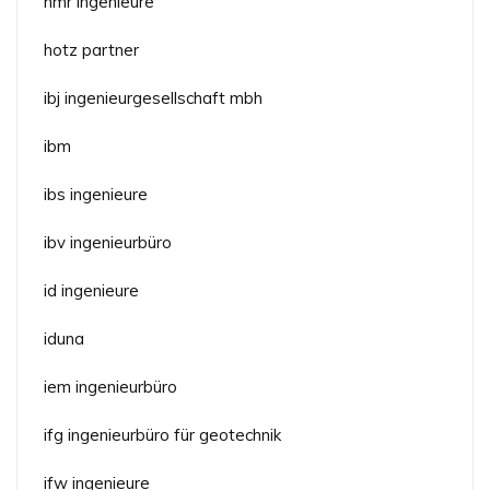
hmr ingenieure
hotz partner
ibj ingenieurgesellschaft mbh
ibm
ibs ingenieure
ibv ingenieurbüro
id ingenieure
iduna
iem ingenieurbüro
ifg ingenieurbüro für geotechnik
ifw ingenieure