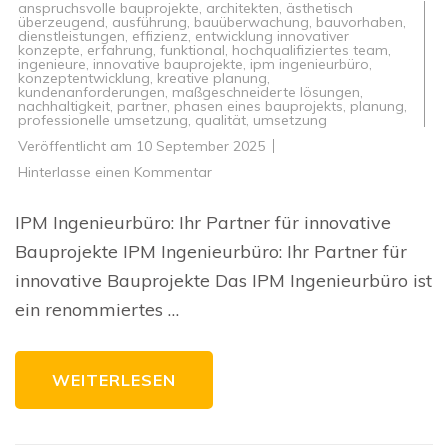
anspruchsvolle bauprojekte
,
architekten
,
ästhetisch
überzeugend
,
ausführung
,
bauüberwachung
,
bauvorhaben
,
dienstleistungen
,
effizienz
,
entwicklung innovativer
konzepte
,
erfahrung
,
funktional
,
hochqualifiziertes team
,
ingenieure
,
innovative bauprojekte
,
ipm ingenieurbüro
,
konzeptentwicklung
,
kreative planung
,
kundenanforderungen
,
maßgeschneiderte lösungen
,
nachhaltigkeit
,
partner
,
phasen eines bauprojekts
,
planung
,
professionelle umsetzung
,
qualität
,
umsetzung
Veröffentlicht am
10 September 2025
zu
Hinterlasse einen Kommentar
Innovative
Bauprojekte
mit
IPM Ingenieurbüro: Ihr Partner für innovative
IPM
Ingenieurbüro:
Bauprojekte IPM Ingenieurbüro: Ihr Partner für
Qualität
und
innovative Bauprojekte Das IPM Ingenieurbüro ist
Expertise
vereint
ein renommiertes …
WEITERLESEN