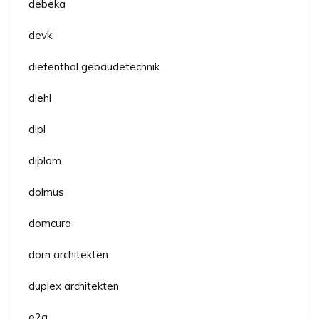
debeka
devk
diefenthal gebäudetechnik
diehl
dipl
diplom
dolmus
domcura
dorn architekten
duplex architekten
e2a