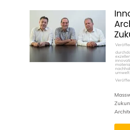
Inn
Arc
Zuk
Veröffe
durchda
exzelle
innovat
materia
nachhal
umwelt 
Veröffe
Masswe
Zukunf
Archit