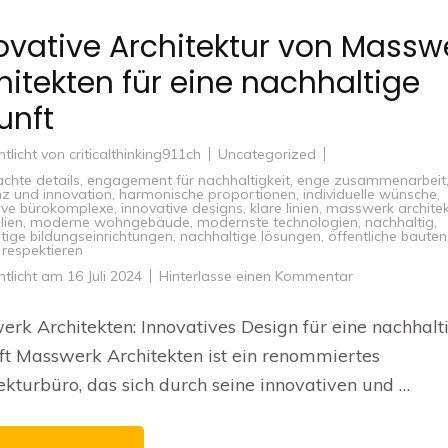
ovative Architektur von Massw
hitekten für eine nachhaltige
unft
ntlicht von
criticalthinking911ch
Uncategorized
chte details
,
engagement für nachhaltigkeit
,
enge zusammenarbeit
nz und innovation
,
harmonische proportionen
,
individuelle wünsche
,
ive bürokomplexe
,
innovative designs
,
klare linien
,
masswerk archite
lien
,
moderne wohngebäude
,
modernste technologien
,
nachhaltig
,
tige bildungseinrichtungen
,
nachhaltige lösungen
,
öffentliche bauten
respektieren
zu
ntlicht am
16 Juli 2024
Hinterlasse einen Kommentar
Innovative
Architektur
von
rk Architekten: Innovatives Design für eine nachhalt
Masswerk
Architekten
t Masswerk Architekten ist ein renommiertes
für
eine
ekturbüro, das sich durch seine innovativen und …
nachhaltige
Zukunft