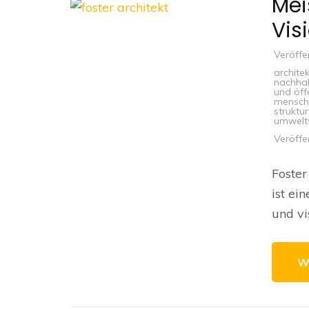
Mei
Vis
Veröffe
architek
nachhal
und öff
mensch
struktur
umweltv
Veröffe
Foster
ist ei
und vi
W