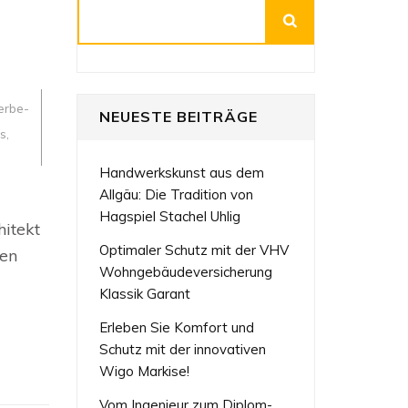
Suchen
rbe-
NEUESTE BEITRÄGE
s
,
Handwerkskunst aus dem
Allgäu: Die Tradition von
Hagspiel Stachel Uhlig
hitekt
Optimaler Schutz mit der VHV
ven
Wohngebäudeversicherung
Klassik Garant
Erleben Sie Komfort und
Schutz mit der innovativen
Wigo Markise!
Vom Ingenieur zum Diplom-