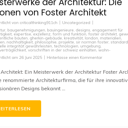
sterwerke der Architektur: Die
ionen von Foster Architekt
ntlicht von
criticalthinking911ch
Uncategorized
tur
,
baugenehmigungen
,
bauingenieure
,
designs
,
engagement für
tigkeit
,
expertise
,
exzellenz
,
form und funktion
,
foster architekt
,
gewe
entliche bauten
,
gherkin-gebäude
,
kreativität
,
london
,
materialien
,
en
,
nachhaltigkeit
,
philosophie
,
projekte
,
sir norman foster
,
standard
elle integrität gewährleisten
,
technologien
,
umgebung
,
erträglichkeit
,
vorschriften in der schweiz einhalten
,
wohn-
zu
ntlicht am
26 Juni 2025
Hinterlasse einen Kommentar
Meisterwerke
der
Architektur:
 Architekt: Ein Meisterwerk der Architektur Foster Arc
Die
Visionen
ne renommierte Architekturfirma, die für ihre innovati
von
Foster
sionären Designs bekannt …
Architekt
EITERLESEN