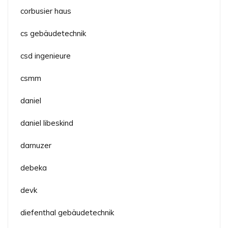
corbusier haus
cs gebäudetechnik
csd ingenieure
csmm
daniel
daniel libeskind
darnuzer
debeka
devk
diefenthal gebäudetechnik