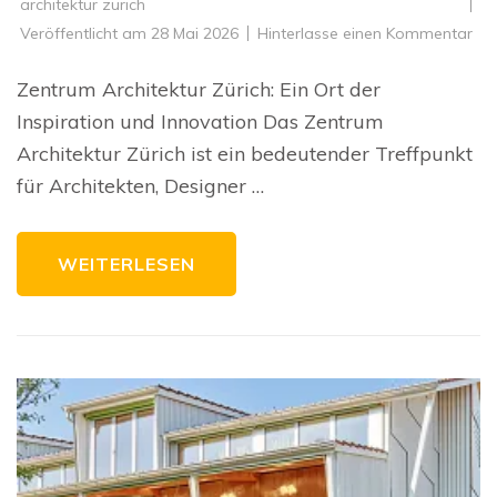
architektur zürich
zu
Veröffentlicht am
28 Mai 2026
Hinterlasse einen Kommentar
Ins
Ze
für
Zentrum Architektur Zürich: Ein Ort der
Arc
in
Inspiration und Innovation Das Zentrum
Zür
Architektur Zürich ist ein bedeutender Treffpunkt
für Architekten, Designer …
WEITERLESEN