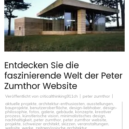
Entdecken Sie die
faszinierende Welt der Peter
Zumthor Website
Veröffentlicht von
criticalthinking911ch
peter zumthor
aktuelle projekte
,
architektur-enthusiasten
,
ausstellungen
,
bauprojekte
,
benutzeroberfläche
,
design-liebhaber
,
design-
philosophie
,
fotos
,
galerie
,
gebäude
,
konzepte
,
kreativer
prozess
,
künstlerische vision
,
minimalistisches design
,
nachhaltigkeit
,
peter zumthor
,
peter zumthor website
,
projekte
,
schweizer architekt
,
skizzen
,
veranstaltungen
,
website
,
werke
,
zeitgenössische architektur