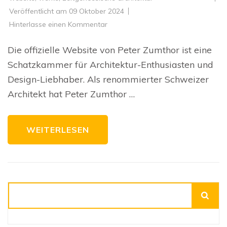
Veröffentlicht am
09 Oktober 2024
zu
Hinterlasse einen Kommentar
Entdecken
Sie
die
Die offizielle Website von Peter Zumthor ist eine
faszinierende
Welt
Schatzkammer für Architektur-Enthusiasten und
der
Peter
Design-Liebhaber. Als renommierter Schweizer
Zumthor
Website
Architekt hat Peter Zumthor …
WEITERLESEN
Suchen