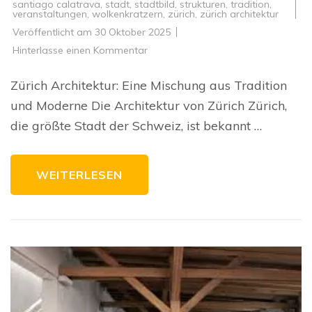
santiago calatrava
,
stadt
,
stadtbild
,
strukturen
,
tradition
,
veranstaltungen
,
wolkenkratzern
,
zürich
,
zürich architektur
Veröffentlicht am
30 Oktober 2025
zu
Hinterlasse einen Kommentar
Zürich
Architektur:
Eine
Zürich Architektur: Eine Mischung aus Tradition
faszinierende
Mischung
und Moderne Die Architektur von Zürich Zürich,
aus
Tradition
die größte Stadt der Schweiz, ist bekannt …
und
Moderne
WEITERLESEN