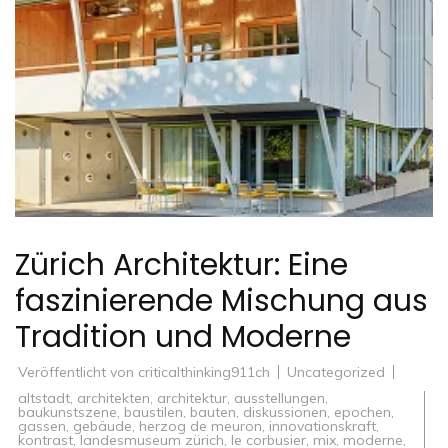
Zürich Architektur: Eine
faszinierende Mischung aus
Tradition und Moderne
Veröffentlicht von
criticalthinking911ch
Uncategorized
altstadt
,
architekten
,
architektur
,
ausstellungen
,
baukunstszene
,
baustilen
,
bauten
,
diskussionen
,
epochen
,
gassen
,
gebäude
,
herzog de meuron
,
innovationskraft
,
kontrast
,
landesmuseum zürich
,
le corbusier
,
mix
,
moderne
,