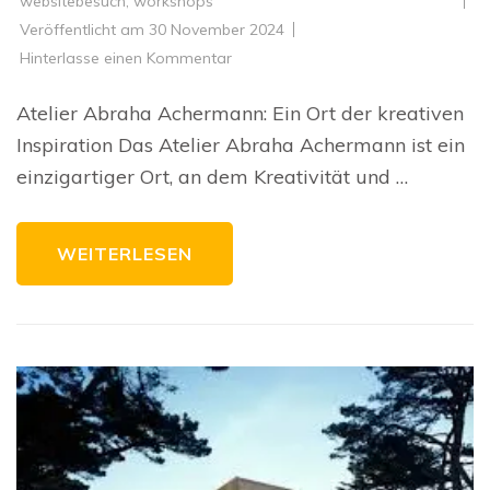
websitebesuch
,
workshops
Veröffentlicht am
30 November 2024
zu
Hinterlasse einen Kommentar
Kreative
Vielfalt
im
Atelier Abraha Achermann: Ein Ort der kreativen
Atelier
Abraha
Inspiration Das Atelier Abraha Achermann ist ein
Achermann:
Ein
einzigartiger Ort, an dem Kreativität und …
Ort
der
Inspiration
und
Kunst
WEITERLESEN