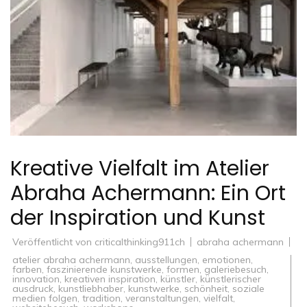
Kreative Vielfalt im Atelier
Abraha Achermann: Ein Ort
der Inspiration und Kunst
Veröffentlicht von
criticalthinking911ch
abraha achermann
atelier abraha achermann
,
ausstellungen
,
emotionen
,
farben
,
faszinierende kunstwerke
,
formen
,
galeriebesuch
,
innovation
,
kreativen inspiration
,
künstler
,
künstlerischer
ausdruck
,
kunstliebhaber
,
kunstwerke
,
schönheit
,
soziale
medien folgen
,
tradition
,
veranstaltungen
,
vielfalt
,