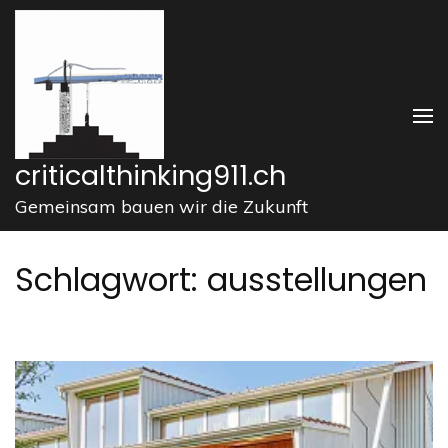
Zum
Inhalt
springen
(Enter
drücken)
criticalthinking911.ch
Gemeinsam bauen wir die Zukunft
Schlagwort:
ausstellungen