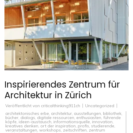
Inspirierendes Zentrum für
Architektur in Zürich
Veröffentlicht von
criticalthinking911ch
Uncategorized
architektonisches erbe
,
architektur
,
ausstellungen
,
bibliothek
,
bücher
,
dialogs
,
digitale ressourcen
,
enthusiasten
,
führende
köpfe
,
ideen-austausch
,
informationsquelle
,
innovation
,
kreatives denken
,
ort der inspiration
,
profis
,
studierende
,
veranstaltungen
,
workshops
,
zeitschriften
,
zentrum