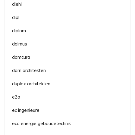
diehl
dipl
diplom
dolmus
domcura
dorn architekten
duplex architekten
e2a
ec ingenieure
eco energie gebäudetechnik