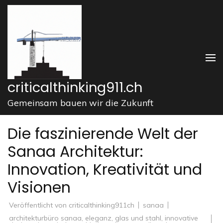
Zum
Inhalt
springen
(Enter
drücken)
criticalthinking911.ch
Gemeinsam bauen wir die Zukunft
Die faszinierende Welt der
Sanaa Architektur:
Innovation, Kreativität und
Visionen
Veröffentlicht von
criticalthinking911ch
sanaa
architekturbüro sanaa
,
eleganz
,
glas und stahl
,
innovative