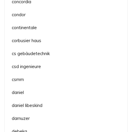
concordia
condor
continentale
corbusier haus
cs gebäudetechnik
csd ingenieure
csmm
daniel
daniel libeskind
darnuzer
debeka