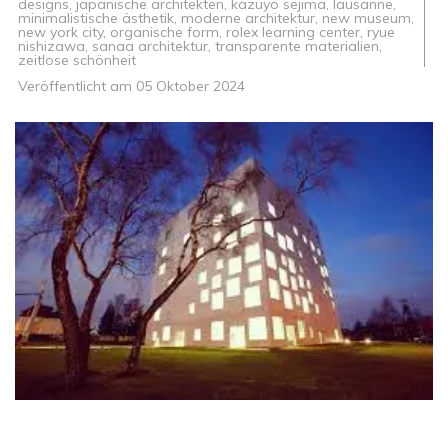
designs
,
japanische architekten
,
kazuyo sejima
,
lausanne
,
minimalistische ästhetik
,
moderne architektur
,
new museum
,
new york city
,
organische form
,
rolex learning center
,
ryue
nishizawa
,
sanaa architektur
,
transparente materialien
,
zeitlose schönheit
Veröffentlicht am
05 Oktober 2024