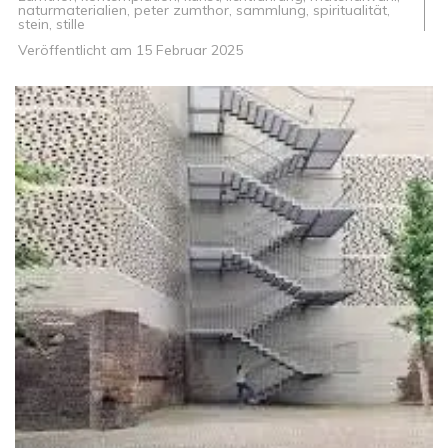
naturmaterialien
,
peter zumthor
,
sammlung
,
spiritualität
,
stein
,
stille
Veröffentlicht am
15 Februar 2025