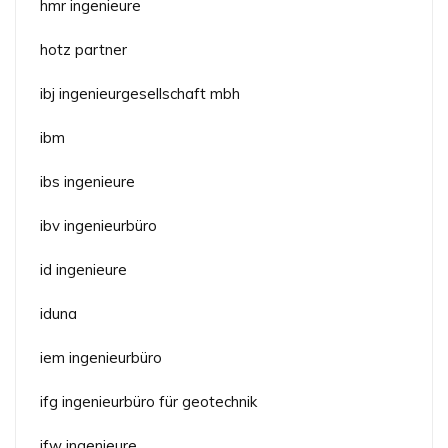
hmr ingenieure
hotz partner
ibj ingenieurgesellschaft mbh
ibm
ibs ingenieure
ibv ingenieurbüro
id ingenieure
iduna
iem ingenieurbüro
ifg ingenieurbüro für geotechnik
ifw ingenieure