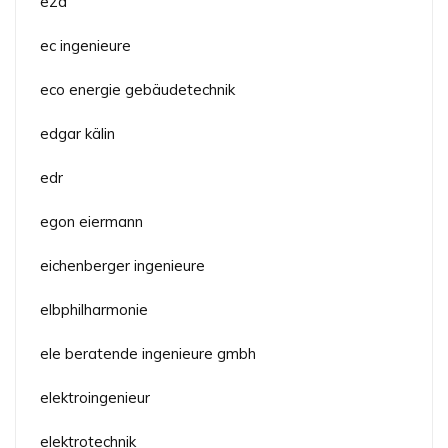
e2a
ec ingenieure
eco energie gebäudetechnik
edgar kälin
edr
egon eiermann
eichenberger ingenieure
elbphilharmonie
ele beratende ingenieure gmbh
elektroingenieur
elektrotechnik