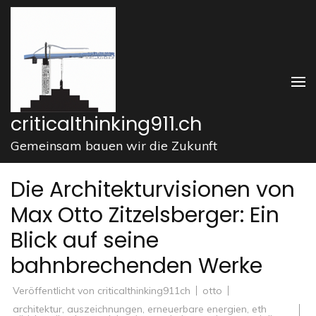
Zum
Inhalt
springen
(Enter
drücken)
criticalthinking911.ch
Gemeinsam bauen wir die Zukunft
Die Architekturvisionen von
Max Otto Zitzelsberger: Ein
Blick auf seine
bahnbrechenden Werke
Veröffentlicht von
criticalthinking911ch
otto
architektur
,
auszeichnungen
,
erneuerbare energien
,
eth