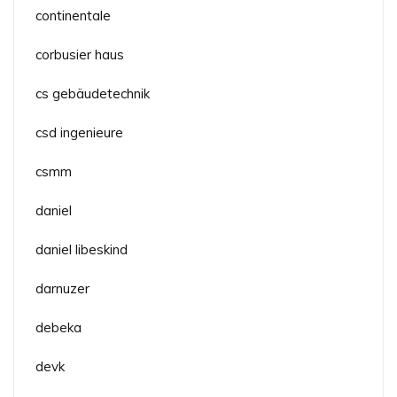
continentale
corbusier haus
cs gebäudetechnik
csd ingenieure
csmm
daniel
daniel libeskind
darnuzer
debeka
devk