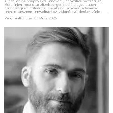
zürich
,
grüne bauprojekte
,
innovativ
,
innovative materialien
,
klare linien
,
max otto zitzelsberger
,
nachhaltiges bauen
,
nachhaltigkeit
,
natürliche umgebung
,
schweiz
,
schweizer
architekturszene
,
umweltschutz
,
visionär
,
vordenker
,
zürich
Veröffentlicht am
07 März 2025