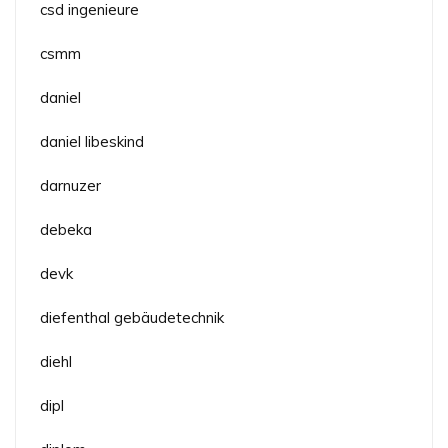
csd ingenieure
csmm
daniel
daniel libeskind
darnuzer
debeka
devk
diefenthal gebäudetechnik
diehl
dipl