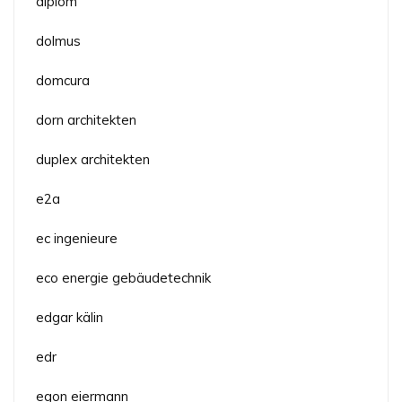
diplom
dolmus
domcura
dorn architekten
duplex architekten
e2a
ec ingenieure
eco energie gebäudetechnik
edgar kälin
edr
egon eiermann