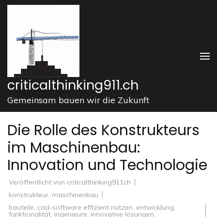
Zum
Inhalt
springen
(Enter
drücken)
criticalthinking911.ch
Gemeinsam bauen wir die Zukunft
Die Rolle des Konstrukteurs
im Maschinenbau:
Innovation und Technologie
Veröffentlicht von
criticalthinking911ch
konstrukteur
,
maschinenbau
bauteile
,
cad-software effizient nutzen
,
entwicklung
,
funktionalität
,
ingenieure
,
innovative lösungen
,