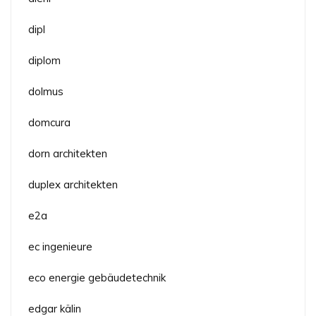
dipl
diplom
dolmus
domcura
dorn architekten
duplex architekten
e2a
ec ingenieure
eco energie gebäudetechnik
edgar kälin