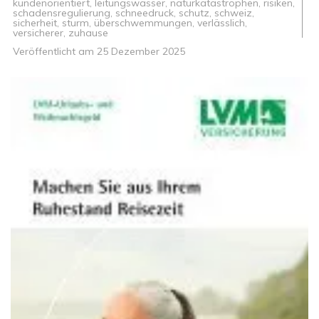
kundenorientiert
,
leitungswasser
,
naturkatastrophen
,
risiken
,
schadensregulierung
,
schneedruck
,
schutz
,
schweiz
,
sicherheit
,
sturm
,
überschwemmungen
,
verlässlich
,
versicherer
,
zuhause
Veröffentlicht am
25 Dezember 2025