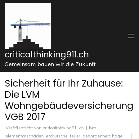
Zum
Inhalt
springen
(Enter
drücken)
criticalthinking911.ch
Gemeinsam bauen wir die Zukunft
Sicherheit für Ihr Zuhause:
Die LVM
Wohngebäudeversicherung
VGB 2017
Veröffentlicht von
criticalthinking911ch
lvm
elementarschäden
,
erdrutsche
,
feuer
,
geborgenheit
,
hagel
,