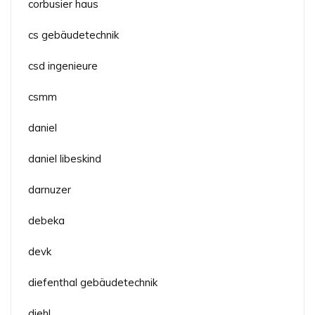
corbusier haus
cs gebäudetechnik
csd ingenieure
csmm
daniel
daniel libeskind
darnuzer
debeka
devk
diefenthal gebäudetechnik
diehl