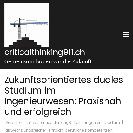
Zum
Inhalt
springen
(Enter
drücken)
criticalthinking911.ch
Gemeinsam bauen wir die Zukunft
Zukunftsorientiertes duales
Studium im
Ingenieurwesen: Praxisnah
und erfolgreich
Veröffentlicht von
criticalthinking911ch
ingenieur studium
abwechslungsreicher lehrplan
,
berufliche kompetenzen
,