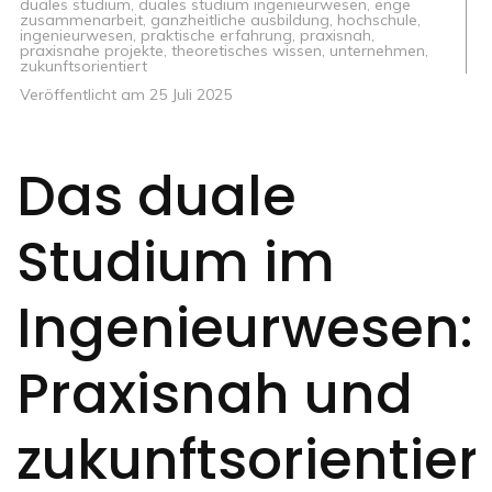
duales studium
,
duales studium ingenieurwesen
,
enge
zusammenarbeit
,
ganzheitliche ausbildung
,
hochschule
,
ingenieurwesen
,
praktische erfahrung
,
praxisnah
,
praxisnahe projekte
,
theoretisches wissen
,
unternehmen
,
zukunftsorientiert
Veröffentlicht am
25 Juli 2025
Das duale
Studium im
Ingenieurwesen:
Praxisnah und
zukunftsorientier