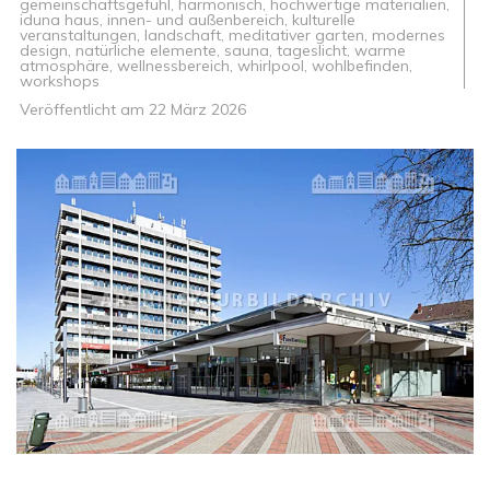
gemeinschaftsgefühl
,
harmonisch
,
hochwertige materialien
,
iduna haus
,
innen- und außenbereich
,
kulturelle
veranstaltungen
,
landschaft
,
meditativer garten
,
modernes
design
,
natürliche elemente
,
sauna
,
tageslicht
,
warme
atmosphäre
,
wellnessbereich
,
whirlpool
,
wohlbefinden
,
workshops
Veröffentlicht am
22 März 2026