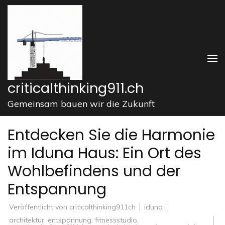
Zum
Inhalt
springen
(Enter
drücken)
criticalthinking911.ch
Gemeinsam bauen wir die Zukunft
Entdecken Sie die Harmonie
im Iduna Haus: Ein Ort des
Wohlbefindens und der
Entspannung
Veröffentlicht von
criticalthinking911ch
iduna
architektur
,
entspannung
,
fitnessstudio
,