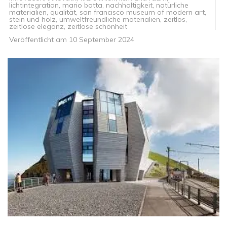
lichtintegration
,
mario botta
,
nachhaltigkeit
,
natürliche
materialien
,
qualität
,
san francisco museum of modern art
,
stein und holz
,
umweltfreundliche materialien
,
zeitlos
,
zeitlose eleganz
,
zeitlose schönheit
Veröffentlicht am
10 September 2024