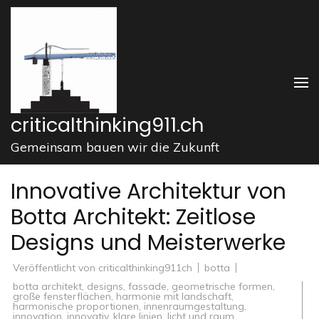
Zum
Inhalt
springen
(Enter
drücken)
criticalthinking911.ch
Gemeinsam bauen wir die Zukunft
Innovative Architektur von
Botta Architekt: Zeitlose
Designs und Meisterwerke
Veröffentlicht von
criticalthinking911ch
botta
botta architekt
,
designs
,
fassade
,
geometrische formen
,
große fensterflächen
,
harmonie mit landschaft
,
harmonische proportionen
,
innenraumgestaltung
,
innovation
,
innovativ
,
klare linien
,
licht und raum
,