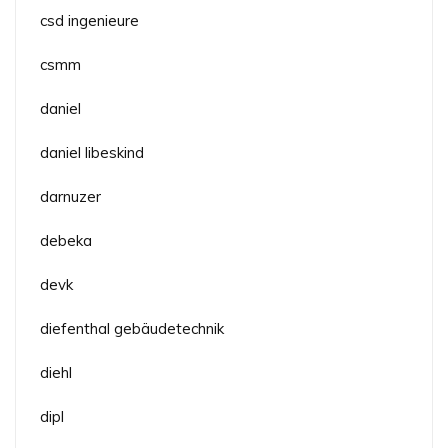
csd ingenieure
csmm
daniel
daniel libeskind
darnuzer
debeka
devk
diefenthal gebäudetechnik
diehl
dipl