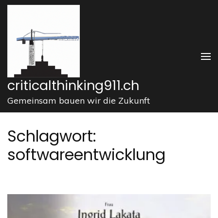
Zum
Inhalt
springen
(Enter
drücken)
criticalthinking911.ch
Gemeinsam bauen wir die Zukunft
Schlagwort:
softwareentwicklung