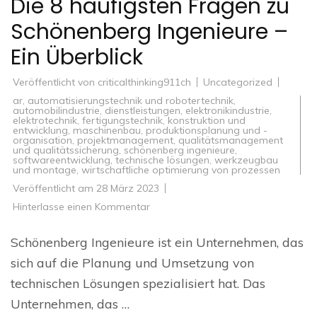
Die 8 häufigsten Fragen zu
Schönenberg Ingenieure –
Ein Überblick
Veröffentlicht von
criticalthinking911ch
Uncategorized
ar
,
automatisierungstechnik und robotertechnik
,
automobilindustrie
,
dienstleistungen
,
elektronikindustrie
,
elektrotechnik
,
fertigungstechnik
,
konstruktion und
entwicklung
,
maschinenbau
,
produktionsplanung und -
organisation
,
projektmanagement
,
qualitätsmanagement
und qualitätssicherung
,
schönenberg ingenieure
,
softwareentwicklung
,
technische lösungen
,
werkzeugbau
und montage
,
wirtschaftliche optimierung von prozessen
Veröffentlicht am
28 März 2023
zu
Hinterlasse einen Kommentar
Die
8
häufigsten
Schönenberg Ingenieure ist ein Unternehmen, das
Fragen
zu
sich auf die Planung und Umsetzung von
Schönenberg
Ingenieure
technischen Lösungen spezialisiert hat. Das
–
Ein
Unternehmen, das …
Überblick