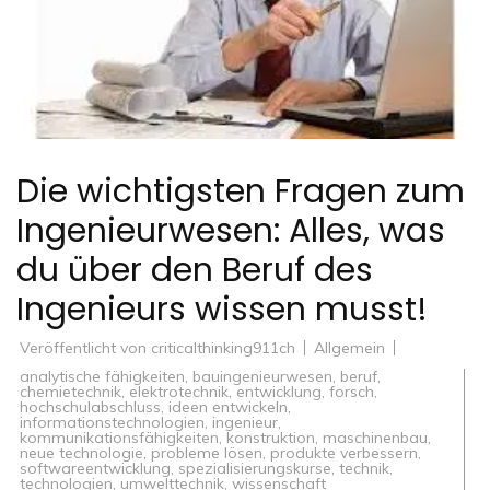
Die wichtigsten Fragen zum
Ingenieurwesen: Alles, was
du über den Beruf des
Ingenieurs wissen musst!
Veröffentlicht von
criticalthinking911ch
Allgemein
analytische fähigkeiten
,
bauingenieurwesen
,
beruf
,
chemietechnik
,
elektrotechnik
,
entwicklung
,
forsch
,
hochschulabschluss
,
ideen entwickeln
,
informationstechnologien
,
ingenieur
,
kommunikationsfähigkeiten
,
konstruktion
,
maschinenbau
,
neue technologie
,
probleme lösen
,
produkte verbessern
,
softwareentwicklung
,
spezialisierungskurse
,
technik
,
technologien
,
umwelttechnik
,
wissenschaft