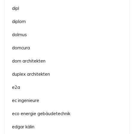
dipl
diplom
dolmus
domcura
dorn architekten
duplex architekten
e2a
ec ingenieure
eco energie gebäudetechnik
edgar kälin