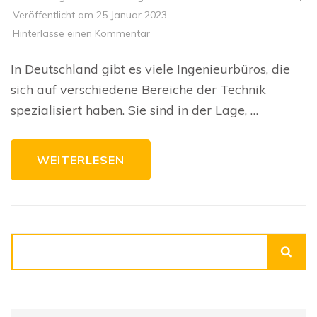
Veröffentlicht am
25 Januar 2023
zu
Hinterlasse einen Kommentar
Vorteile
und
Nachteile
In Deutschland gibt es viele Ingenieurbüros, die
von
Ingenieurbüros:
sich auf verschiedene Bereiche der Technik
Eine
Analyse
spezialisiert haben. Sie sind in der Lage, …
WEITERLESEN
Suchen