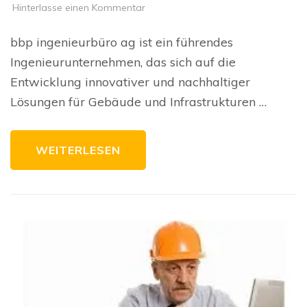
zu
Hinterlasse einen Kommentar
Vorteile
und
Nachteile
bbp ingenieurbüro ag ist ein führendes
von
bbp
Ingenieurunternehmen, das sich auf die
ingenieurbüro
AG:
Entwicklung innovativer und nachhaltiger
Ein
Vergleich
Lösungen für Gebäude und Infrastrukturen …
WEITERLESEN