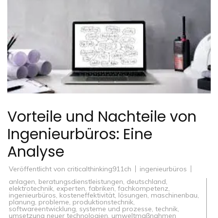
Vorteile und Nachteile von
Ingenieurbüros: Eine
Analyse
Veröffentlicht von
criticalthinking911ch
ingenieurbüros
anlagen
,
beratungsdienstleistungen
,
deutschland
,
elektrotechnik
,
experten
,
fabriken
,
fachkompetenz
,
ingenieurbüros
,
kosteneffektivität
,
lösungen
,
maschinenbau
,
planung
,
probleme
,
produktionstechnik
,
softwareentwicklung
,
systeme und prozesse
,
technik
,
umsetzung neuer technologien
,
umweltmaßnahmen