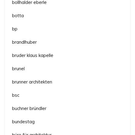
bollhalder eberle
botta
bp
brandlhuber
bruder klaus kapelle
brunel
brunner architekten
bsc
buchner bründler
bundestag
büro für architektur