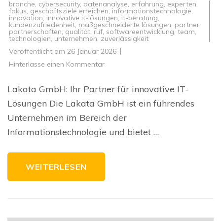
branche
,
cybersecurity
,
datenanalyse
,
erfahrung
,
experten
,
fokus
,
geschäftsziele erreichen
,
informationstechnologie
,
innovation
,
innovative it-lösungen
,
it-beratung
,
kundenzufriedenheit
,
maßgeschneiderte lösungen
,
partner
,
partnerschaften
,
qualität
,
ruf
,
softwareentwicklung
,
team
,
technologien
,
unternehmen
,
zuverlässigkeit
Veröffentlicht am
26 Januar 2026
zu
Hinterlasse einen Kommentar
Innovative
IT-
Lösungen
Lakata GmbH: Ihr Partner für innovative IT-
von
Lakata
Lösungen Die Lakata GmbH ist ein führendes
GmbH:
Ihr
Unternehmen im Bereich der
Partner
für
Informationstechnologie und bietet …
digitale
Transformation
WEITERLESEN