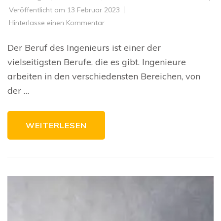
Veröffentlicht am
13 Februar 2023
zu
Hinterlasse einen Kommentar
Die
wichtigsten
Fragen
Der Beruf des Ingenieurs ist einer der
zum
Ingenieurwesen:
vielseitigsten Berufe, die es gibt. Ingenieure
Alles,
was
arbeiten in den verschiedensten Bereichen, von
du
über
der …
den
Beruf
des
Ingenieurs
wissen
WEITERLESEN
musst!