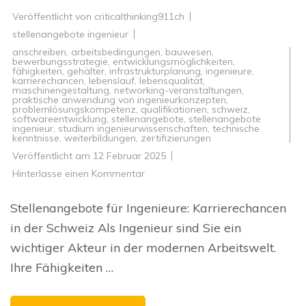
Veröffentlicht von
criticalthinking911ch
stellenangebote ingenieur
anschreiben
,
arbeitsbedingungen
,
bauwesen
,
bewerbungsstrategie
,
entwicklungsmöglichkeiten
,
fähigkeiten
,
gehälter
,
infrastrukturplanung
,
ingenieure
,
karrierechancen
,
lebenslauf
,
lebensqualität
,
maschinengestaltung
,
networking-veranstaltungen
,
praktische anwendung von ingenieurkonzepten
,
problemlösungskompetenz
,
qualifikationen
,
schweiz
,
softwareentwicklung
,
stellenangebote
,
stellenangebote
ingenieur
,
studium ingenieurwissenschaften
,
technische
kenntnisse
,
weiterbildungen
,
zertifizierungen
Veröffentlicht am
12 Februar 2025
zu
Hinterlasse einen Kommentar
Attraktive
Stellenangebote
für
Stellenangebote für Ingenieure: Karrierechancen
Ingenieure
in
in der Schweiz Als Ingenieur sind Sie ein
der
Schweiz
wichtiger Akteur in der modernen Arbeitswelt.
Ihre Fähigkeiten …