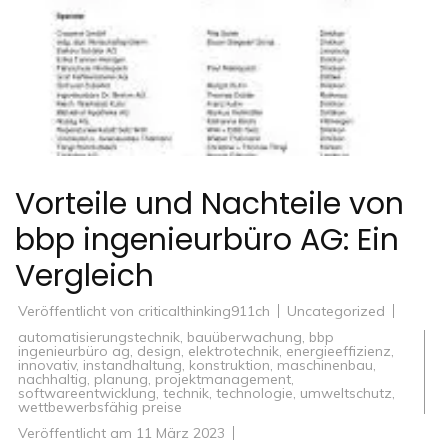
Vorteile und Nachteile von
bbp ingenieurbüro AG: Ein
Vergleich
Veröffentlicht von
criticalthinking911ch
Uncategorized
automatisierungstechnik
,
bauüberwachung
,
bbp
ingenieurbüro ag
,
design
,
elektrotechnik
,
energieeffizienz
,
innovativ
,
instandhaltung
,
konstruktion
,
maschinenbau
,
nachhaltig
,
planung
,
projektmanagement
,
softwareentwicklung
,
technik
,
technologie
,
umweltschutz
,
wettbewerbsfähig preise
Veröffentlicht am
11 März 2023