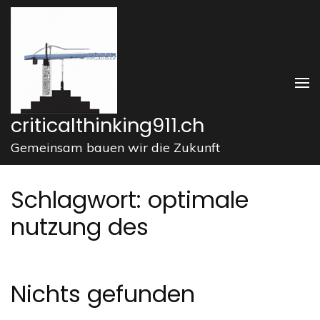
Zum
Inhalt
springen
(Enter
drücken)
criticalthinking911.ch
Gemeinsam bauen wir die Zukunft
Schlagwort:
optimale
nutzung des
Nichts gefunden