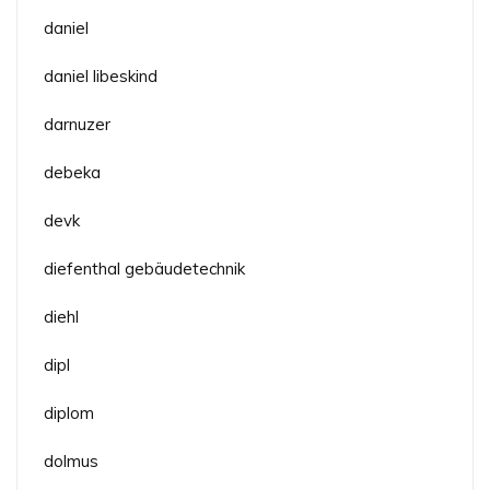
daniel
daniel libeskind
darnuzer
debeka
devk
diefenthal gebäudetechnik
diehl
dipl
diplom
dolmus