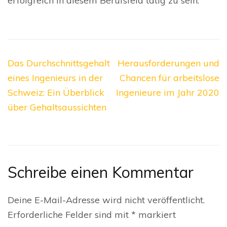
erfolgreich in diesem Berufsfeld tätig zu sein.
Beitragsnavigation
Das Durchschnittsgehalt
Herausforderungen und
eines Ingenieurs in der
Chancen für arbeitslose
Schweiz: Ein Überblick
Ingenieure im Jahr 2020
über Gehaltsaussichten
Schreibe einen Kommentar
Deine E-Mail-Adresse wird nicht veröffentlicht.
Erforderliche Felder sind mit
*
markiert