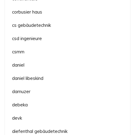
corbusier haus
cs gebäudetechnik
csd ingenieure
csmm
daniel
daniel libeskind
darnuzer
debeka
devk
diefenthal gebäudetechnik