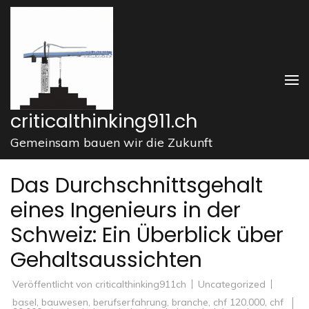
Zum
Inhalt
springen
(Enter
drücken)
criticalthinking911.ch
Gemeinsam bauen wir die Zukunft
Das Durchschnittsgehalt
eines Ingenieurs in der
Schweiz: Ein Überblick über
Gehaltsaussichten
Veröffentlicht von
criticalthinking911ch
Uncategorized
basel
,
bauwesen
,
berufserfahrung
,
branche
,
chf 120.000
,
chf