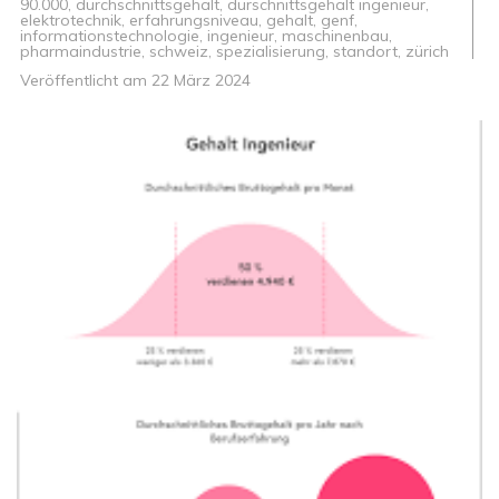
90.000
,
durchschnittsgehalt
,
durschnittsgehalt ingenieur
,
elektrotechnik
,
erfahrungsniveau
,
gehalt
,
genf
,
informationstechnologie
,
ingenieur
,
maschinenbau
,
pharmaindustrie
,
schweiz
,
spezialisierung
,
standort
,
zürich
Veröffentlicht am
22 März 2024