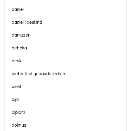
daniel
daniel libeskind
darnuzer
debeka
devk
diefenthal gebäudetechnik
diehl
dipl
diplom
dolmus