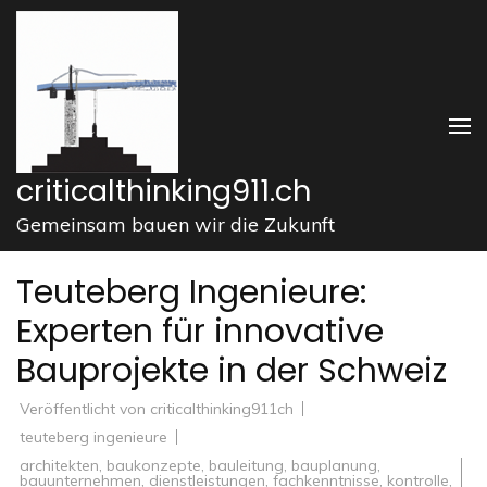
Zum
Inhalt
springen
(Enter
drücken)
criticalthinking911.ch
Gemeinsam bauen wir die Zukunft
Teuteberg Ingenieure:
Experten für innovative
Bauprojekte in der Schweiz
Veröffentlicht von
criticalthinking911ch
teuteberg ingenieure
architekten
,
baukonzepte
,
bauleitung
,
bauplanung
,
bauunternehmen
,
dienstleistungen
,
fachkenntnisse
,
kontrolle
,