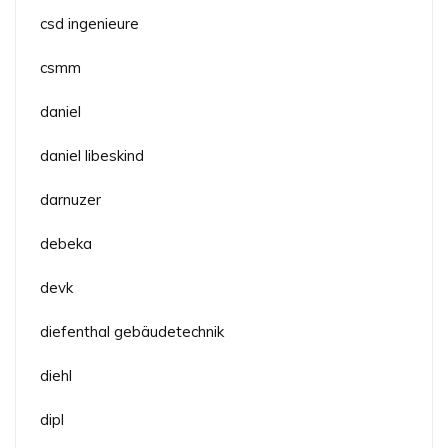
csd ingenieure
csmm
daniel
daniel libeskind
darnuzer
debeka
devk
diefenthal gebäudetechnik
diehl
dipl