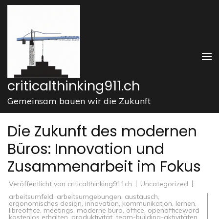
Zum
Inhalt
springen
(Enter
drücken)
criticalthinking911.ch
Gemeinsam bauen wir die Zukunft
Die Zukunft des modernen
Büros: Innovation und
Zusammenarbeit im Fokus
Veröffentlicht von
criticalthinking911ch
Uncategorized
arbeitsumfeld
,
arbeitsumgebungen
,
austausch
,
ergonomisches design
,
innovation
,
kommunikation
,
lernen
,
libreoffice
,
meetings
,
moderne büro
,
office
,
openofficeword
kostenlos erhalten
,
produktivität
,
team-building-aktivitäten
,