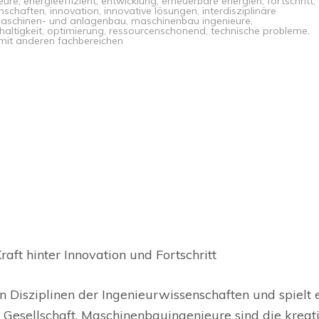
eure
,
energieeffizient
,
entwicklung
,
erneuerbare energien
,
fortschritt
,
nschaften
,
innovation
,
innovative lösungen
,
interdisziplinäre
aschinen- und anlagenbau
,
maschinenbau ingenieure
,
altigkeit
,
optimierung
,
ressourcenschonend
,
technische probleme
,
it anderen fachbereichen
aft hinter Innovation und Fortschritt
n Disziplinen der Ingenieurwissenschaften und spielt 
 Gesellschaft. Maschinenbauingenieure sind die kreat