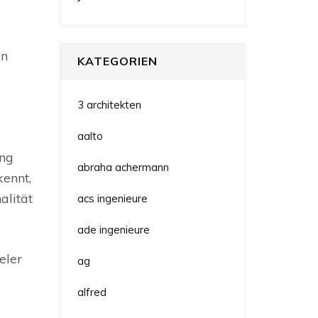
en
KATEGORIEN
3 architekten
aalto
ung
abraha achermann
ennt,
alität
acs ingenieure
ade ingenieure
eler
ag
alfred