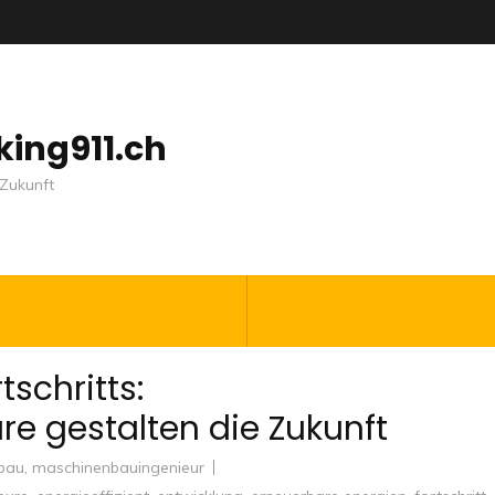
nking911.ch
Zukunft
tschritts:
e gestalten die Zukunft
bau
,
maschinenbauingenieur