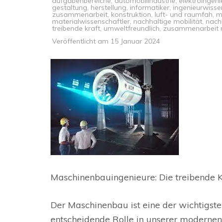
aufgabenbereiche
,
automobilindustrie
,
elektroingeni
gestaltung
,
herstellung
,
informatiker
,
ingenieurwisse
zusammenarbeit
,
konstruktion
,
luft- und raumfah
,
m
materialwissenschaftler
,
nachhaltige mobilität
,
nachh
treibende kraft
,
umweltfreundlich
,
zusammenarbeit m
Veröffentlicht am
15 Januar 2024
Maschinenbauingenieure: Die treibende Kr
Der Maschinenbau ist eine der wichtigste
entscheidende Rolle in unserer modernen