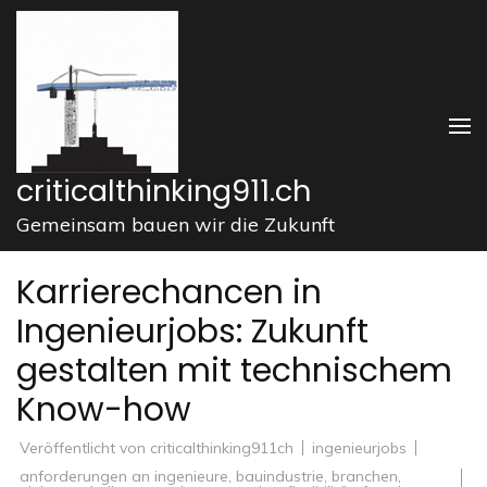
Zum
Inhalt
springen
(Enter
drücken)
criticalthinking911.ch
Gemeinsam bauen wir die Zukunft
Karrierechancen in
Ingenieurjobs: Zukunft
gestalten mit technischem
Know-how
Veröffentlicht von
criticalthinking911ch
ingenieurjobs
anforderungen an ingenieure
,
bauindustrie
,
branchen
,