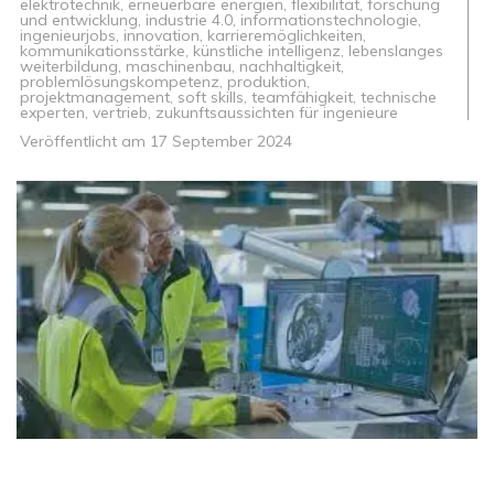
elektrotechnik
,
erneuerbare energien
,
flexibilität
,
forschung
und entwicklung
,
industrie 4.0
,
informationstechnologie
,
ingenieurjobs
,
innovation
,
karrieremöglichkeiten
,
kommunikationsstärke
,
künstliche intelligenz
,
lebenslanges
weiterbildung
,
maschinenbau
,
nachhaltigkeit
,
problemlösungskompetenz
,
produktion
,
projektmanagement
,
soft skills
,
teamfähigkeit
,
technische
experten
,
vertrieb
,
zukunftsaussichten für ingenieure
Veröffentlicht am
17 September 2024