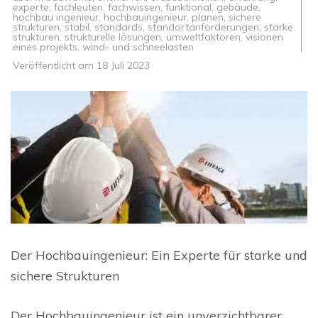
experte
,
fachleuten
,
fachwissen
,
funktional
,
gebäude
,
hochbau ingenieur
,
hochbauingenieur
,
planen
,
sichere
strukturen
,
stabil
,
standards
,
standortanforderungen
,
starke
strukturen
,
strukturelle lösungen
,
umweltfaktoren
,
visionen
eines projekts
,
wind- und schneelasten
Veröffentlicht am
18 Juli 2023
Der Hochbauingenieur: Ein Experte für starke und
sichere Strukturen
Der Hochbauingenieur ist ein unverzichtbarer