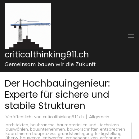
Zum
Inhalt
springen
(Enter
drücken)
criticalthinking911.ch
Gemeinsam bauen wir die Zukunft
Der Hochbauingenieur:
Experte für sichere und
stabile Strukturen
Veröffentlicht von
criticalthinking911ch
Allgemein
architekten
,
baubranche
,
baumaterialien und -techniken
auswählen
,
bauunternehmen
,
bauvorschriften entsprechen
koordinieren bauprozess grundsteinlegung fertigstellung
überw
,
bauwerke
,
entwerfen
,
erdbebenrisiken
,
erfahrung
,