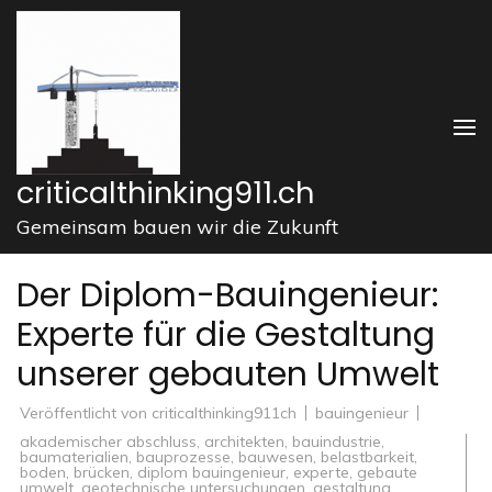
Zum
Inhalt
springen
(Enter
drücken)
criticalthinking911.ch
Gemeinsam bauen wir die Zukunft
Der Diplom-Bauingenieur:
Experte für die Gestaltung
unserer gebauten Umwelt
Veröffentlicht von
criticalthinking911ch
bauingenieur
akademischer abschluss
,
architekten
,
bauindustrie
,
baumaterialien
,
bauprozesse
,
bauwesen
,
belastbarkeit
,
boden
,
brücken
,
diplom bauingenieur
,
experte
,
gebaute
umwelt
,
geotechnische untersuchungen
,
gestaltung
,