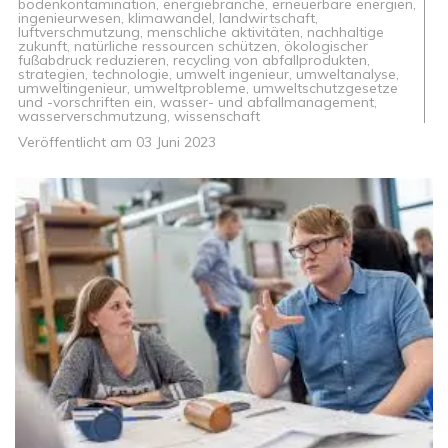
bodenkontamination
,
energiebranche
,
erneuerbare energien
,
ingenieurwesen
,
klimawandel
,
landwirtschaft
,
luftverschmutzung
,
menschliche aktivitäten
,
nachhaltige
zukunft
,
natürliche ressourcen schützen
,
ökologischer
fußabdruck reduzieren
,
recycling von abfallprodukten
,
strategien
,
technologie
,
umwelt ingenieur
,
umweltanalyse
,
umweltingenieur
,
umweltprobleme
,
umweltschutzgesetze
und -vorschriften ein
,
wasser- und abfallmanagement
,
wasserverschmutzung
,
wissenschaft
Veröffentlicht am
03 Juni 2023