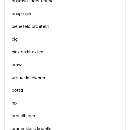
baumschlager eberle
bauprojekt
bienefeld architekt
big
binz architekten
bmw
bollhalder eberle
botta
bp
brandlhuber
bruder klaus kapelle