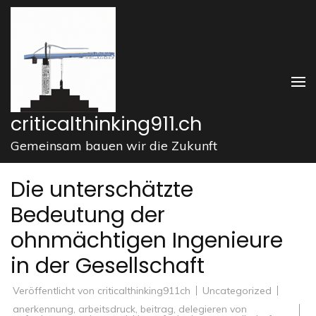
Zum
Inhalt
springen
(Enter
drücken)
criticalthinking911.ch
Gemeinsam bauen wir die Zukunft
Die unterschätzte
Bedeutung der
ohnmächtigen Ingenieure
in der Gesellschaft
Veröffentlicht von
criticalthinking911ch
Uncategorized
anerkennung
,
arbeitsdruck
,
beitrag
,
delegieren von