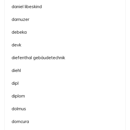
daniel libeskind
darnuzer
debeka
devk
diefenthal gebäudetechnik
diehl
dipl
diplom
dolmus
domcura