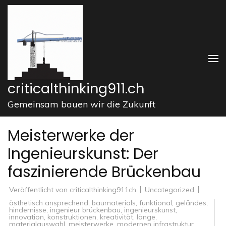
Zum
Inhalt
springen
(Enter
drücken)
criticalthinking911.ch
Gemeinsam bauen wir die Zukunft
Meisterwerke der
Ingenieurskunst: Der
faszinierende Brückenbau
Veröffentlicht von
criticalthinking911ch
Uncategorized
ästhetisch ansprechend
,
baumaterials
,
funktional
,
geländes
,
hindernisse
,
ingenieur brückenbau
,
ingenieurskunst
,
innovation
,
konstruktionen
,
kreativität
,
länge
,
materialauswahl
,
meisterwerke
,
modernen infrastruktur
,