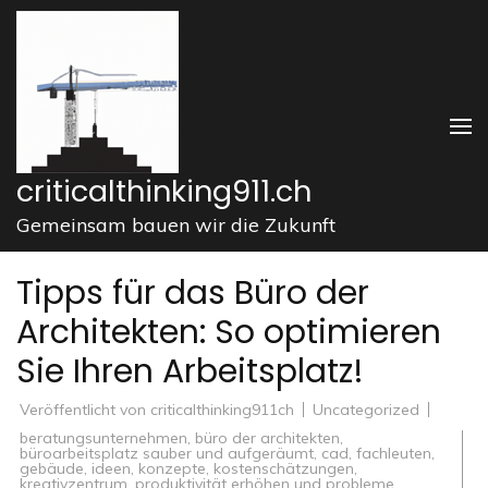
Zum
Inhalt
springen
(Enter
drücken)
criticalthinking911.ch
Gemeinsam bauen wir die Zukunft
Tipps für das Büro der
Architekten: So optimieren
Sie Ihren Arbeitsplatz!
Veröffentlicht von
criticalthinking911ch
Uncategorized
beratungsunternehmen
,
büro der architekten
,
büroarbeitsplatz sauber und aufgeräumt
,
cad
,
fachleuten
,
gebäude
,
ideen
,
konzepte
,
kostenschätzungen
,
kreativzentrum
,
produktivität erhöhen und probleme