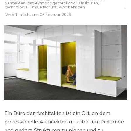
vermeiden
,
projektmanagement-tool
,
strukturen
,
technologie
,
umweltschutz
,
wohlbefinden
Veröffentlicht am
05 Februar 2023
Ein Büro der Architekten ist ein Ort, an dem
professionelle Architekten arbeiten, um Gebäude
und andere Strukturen zu planen und zu