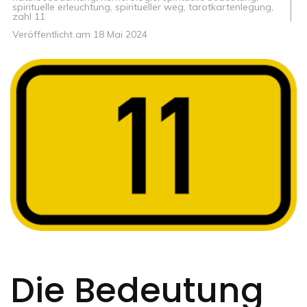
spirituelle erleuchtung
,
spiritueller weg
,
tarotkartenlegung
,
zahl 11
Veröffentlicht am
18 Mai 2024
Die Bedeutung