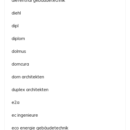
diefenthal gebäudetechnik
diehl
dipl
diplom
dolmus
domcura
dorn architekten
duplex architekten
e2a
ec ingenieure
eco energie gebäudetechnik