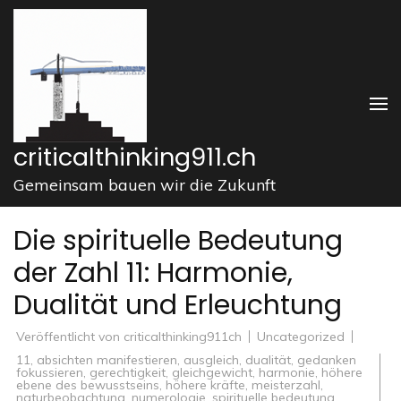
Zum
Inhalt
springen
(Enter
drücken)
criticalthinking911.ch
Gemeinsam bauen wir die Zukunft
Die spirituelle Bedeutung
der Zahl 11: Harmonie,
Dualität und Erleuchtung
Veröffentlicht von
criticalthinking911ch
Uncategorized
11
,
absichten manifestieren
,
ausgleich
,
dualität
,
gedanken
fokussieren
,
gerechtigkeit
,
gleichgewicht
,
harmonie
,
höhere
ebene des bewusstseins
,
höhere kräfte
,
meisterzahl
,
naturbeobachtung
,
numerologie
,
spirituelle bedeutung
,