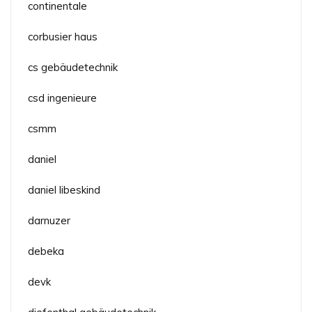
continentale
corbusier haus
cs gebäudetechnik
csd ingenieure
csmm
daniel
daniel libeskind
darnuzer
debeka
devk