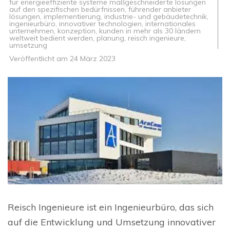
für energieeffiziente systeme maßgeschneiderte lösungen
auf den spezifischen bedürfnissen
,
führender anbieter
lösungen
,
implementierung
,
industrie- und gebäudetechnik
,
ingenieurbüro
,
innovativer technologien
,
internationales
unternehmen
,
konzeption
,
kunden in mehr als 30 ländern
weltweit bedient werden
,
planung
,
reisch ingenieure
,
umsetzung
Veröffentlicht am
24 März 2023
Reisch Ingenieure ist ein Ingenieurbüro, das sich
auf die Entwicklung und Umsetzung innovativer