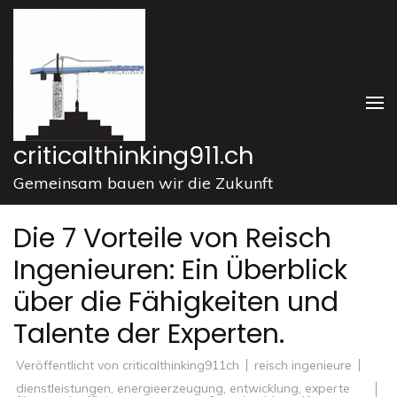
Zum
Inhalt
springen
(Enter
drücken)
criticalthinking911.ch
Gemeinsam bauen wir die Zukunft
Die 7 Vorteile von Reisch
Ingenieuren: Ein Überblick
über die Fähigkeiten und
Talente der Experten.
Veröffentlicht von
criticalthinking911ch
reisch ingenieure
dienstleistungen
,
energieerzeugung
,
entwicklung
,
experte