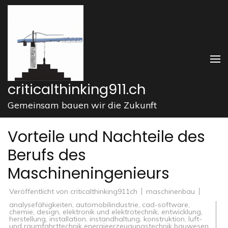
Zum
Inhalt
springen
(Enter
drücken)
criticalthinking911.ch
Gemeinsam bauen wir die Zukunft
Vorteile und Nachteile des
Berufs des
Maschineningenieurs
Veröffentlicht von
criticalthinking911ch
maschinenbau
analysefähigkeiten
,
automobilindustrie
,
cad-software
,
chemie
,
design
,
elektronik und elektrotechnik
,
entwicklung
,
herstellung
,
installation
,
instandhaltung
,
konstruktion
,
luft-
und raumfahrttechnik energieerzeugungstechnik bauwesen