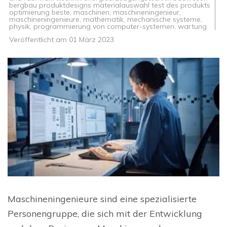
bergbau produktdesigns materialauswahl test des produkts
optimierung beste
,
maschinen
,
maschineningenieur
,
maschineningenieure
,
mathematik
,
mechanische systeme
,
physik
,
programmierung von computer-systemen
,
wartung
Veröffentlicht am
01 März 2023
Maschineningenieure sind eine spezialisierte
Personengruppe, die sich mit der Entwicklung