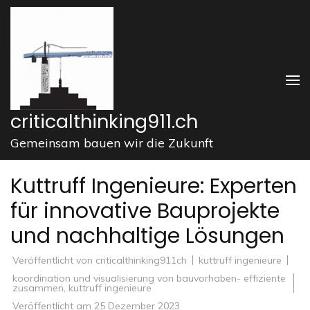
Zum
Inhalt
springen
(Enter
drücken)
criticalthinking911.ch
Gemeinsam bauen wir die Zukunft
Kuttruff Ingenieure: Experten
für innovative Bauprojekte
und nachhaltige Lösungen
Veröffentlicht von
criticalthinking911ch
kuttruff ingenieure
koordination und visualisierung von bauvorhaben- effiziente
zusammen
,
kuttruff ingenieure
Veröffentlicht am
25 Dezember 2023