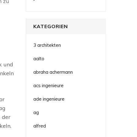
n zu
KATEGORIEN
3 architekten
aalto
ik und
abraha achermann
inkeln
acs ingenieure
or
ade ingenieure
rag
ag
n der
keln.
alfred