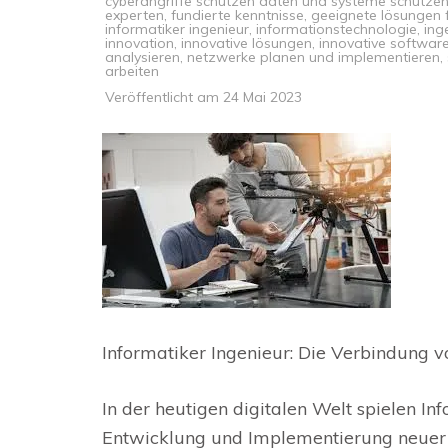
cyberangriffe schützen daten und systeme schützen
experten
,
fundierte kenntnisse
,
geeignete lösungen 
informatiker ingenieur
,
informationstechnologie
,
ing
innovation
,
innovative lösungen
,
innovative softwar
analysieren
,
netzwerke planen und implementieren
,
arbeiten
Veröffentlicht am
24 Mai 2023
Informatiker Ingenieur: Die Verbindung 
In der heutigen digitalen Welt spielen In
Entwicklung und Implementierung neuer 