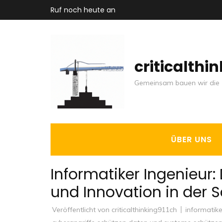
Zum
Ruf noch heute an
Inhalt
springen
(Enter
criticalthi
drücken)
Gemeinsam bauen wir die 
ÜBER UNS
Informatiker Ingenieur
und Innovation in der 
Veröffentlicht von
criticalthinking911ch
informatike