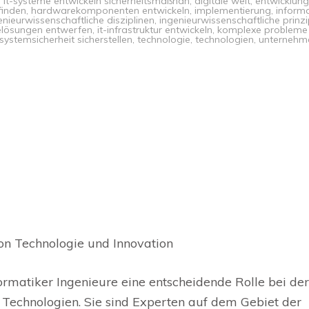
 it-systeme entwickeln sicherheitsmaßnah
,
digitale welt
,
entwicklung
finden
,
hardwarekomponenten entwickeln
,
implementierung
,
informa
enieurwissenschaftliche disziplinen
,
ingenieurwissenschaftliche prinzi
elösungen entwerfen
,
it-infrastruktur entwickeln
,
komplexe probleme
systemsicherheit sicherstellen
,
technologie
,
technologien
,
unternehm
von Technologie und Innovation
formatiker Ingenieure eine entscheidende Rolle bei der
Technologien. Sie sind Experten auf dem Gebiet der