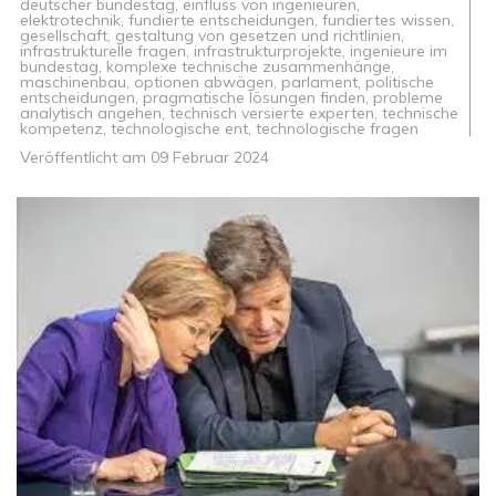
deutscher bundestag
,
einfluss von ingenieuren
,
elektrotechnik
,
fundierte entscheidungen
,
fundiertes wissen
,
gesellschaft
,
gestaltung von gesetzen und richtlinien
,
infrastrukturelle fragen
,
infrastrukturprojekte
,
ingenieure im
bundestag
,
komplexe technische zusammenhänge
,
maschinenbau
,
optionen abwägen
,
parlament
,
politische
entscheidungen
,
pragmatische lösungen finden
,
probleme
analytisch angehen
,
technisch versierte experten
,
technische
kompetenz
,
technologische ent
,
technologische fragen
Veröffentlicht am
09 Februar 2024