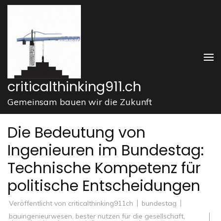
Zum
Inhalt
springen
(Enter
drücken)
criticalthinking911.ch
Gemeinsam bauen wir die Zukunft
Die Bedeutung von
Ingenieuren im Bundestag:
Technische Kompetenz für
politische Entscheidungen
Veröffentlicht von
criticalthinking911ch
bundestag
bauingenieurwesen
,
bester nutzen für die gesellschaft
,