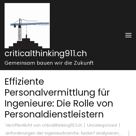
Zum
Inhalt
springen
(Enter
drücken)
criticalthinking911.ch
Gemeinsam bauen wir die Zukunft
Effiziente
Personalvermittlung für
Ingenieure: Die Rolle von
Personaldienstleistern
Veröffentlicht von
criticalthinking911ch
Uncategorized
anforderungen der ingenieurbranche
,
bedarf analysieren
,