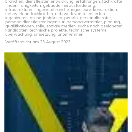
branchen
,
dienstleister
,
entwicklung
,
erfahrungen
,
fachkräfte
finden
,
fähigkeiten
,
gebäude
,
herausforderung
,
infrastrukturen
,
ingenieurbranche
,
ingenieure
,
konstruktion
,
netzwerk an fachkräften
,
netzwerk von talentierten
ingenieuren
,
online-jobbörsen
,
persön
,
personalberater
,
personaldienstleister ingenieur
,
personalvermittler
,
planung
,
qualifikationen
,
rolle
,
soziale medien
,
suche nach geeigneten
kandidaten
,
technische projekte
,
technische systeme
,
überwachung
,
umsetzung
,
unternehmen
Veröffentlicht am
23 August 2023